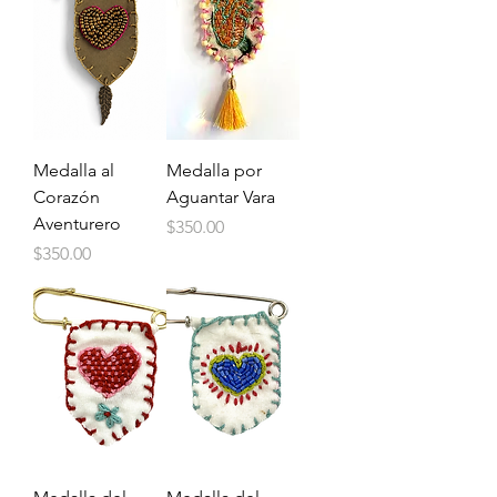
Medalla al
Medalla por
Corazón
Aguantar Vara
Aventurero
Price
$350.00
Price
$350.00