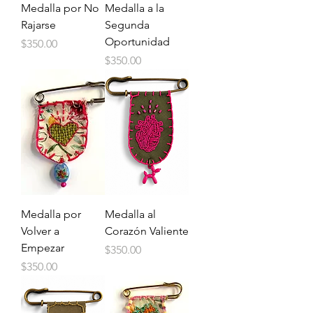
Medalla por No
Medalla a la
Rajarse
Segunda
Oportunidad
Price
$350.00
Price
$350.00
Medalla por
Medalla al
Volver a
Corazón Valiente
Empezar
Price
$350.00
Price
$350.00