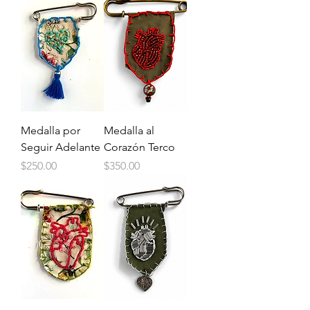
Medalla por
Medalla al
Seguir Adelante
Corazón Terco
Price
Price
$250.00
$350.00