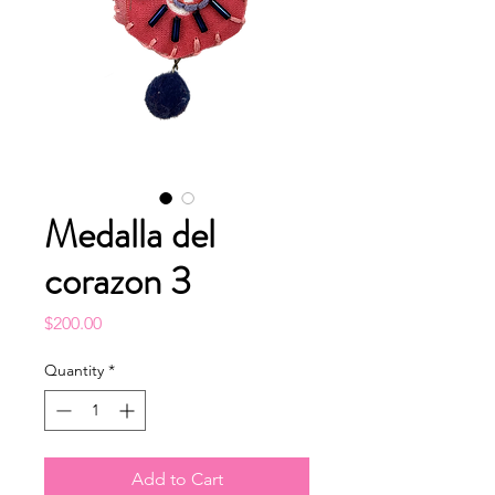
Medalla del
corazon 3
Price
$200.00
Quantity
*
Add to Cart