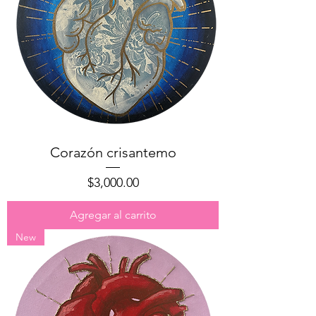
Corazón crisantemo
Precio
$3,000.00
Agregar al carrito
New