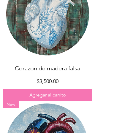
Corazon de madera falsa
Precio
$3,500.00
Agregar al carrito
New