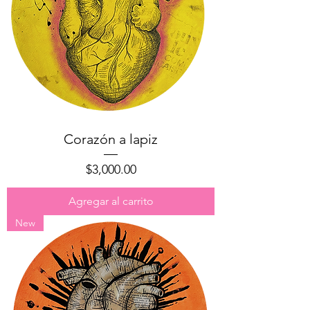
Corazón a lapiz
Precio
$3,000.00
Agregar al carrito
New