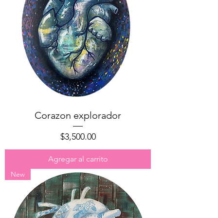
Corazon explorador
Precio
$3,500.00
Agregar al carrito
New