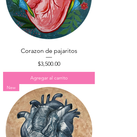
Corazon de pajaritos
Precio
$3,500.00
Agregar al carrito
New