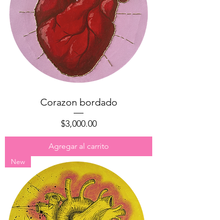
Corazon bordado
Precio
$3,000.00
Agregar al carrito
New