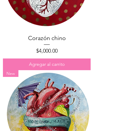
Corazón chino
Precio
$4,000.00
Agregar al carrito
New