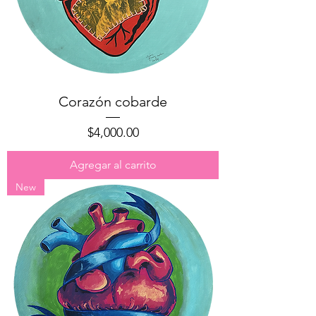
Corazón cobarde
Precio
$4,000.00
Agregar al carrito
New