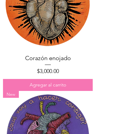
Corazón enojado
Precio
$3,000.00
Agregar al carrito
New