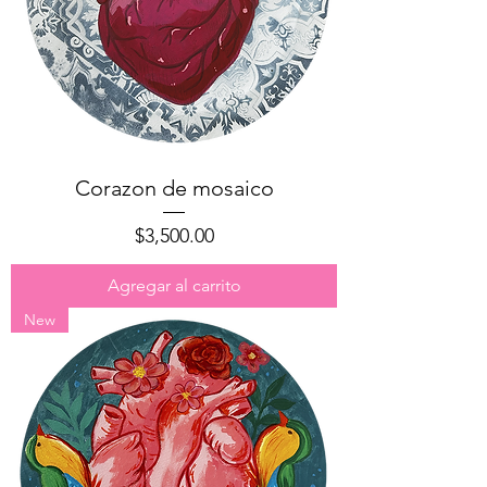
Corazon de mosaico
Precio
$3,500.00
Agregar al carrito
New