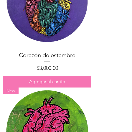
Corazón de estambre
Precio
$3,000.00
Agregar al carrito
New