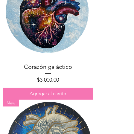
Corazón galáctico
Precio
$3,000.00
Agregar al carrito
New