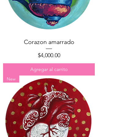
Corazon amarrado
Precio
$4,000.00
Agregar al carrito
New