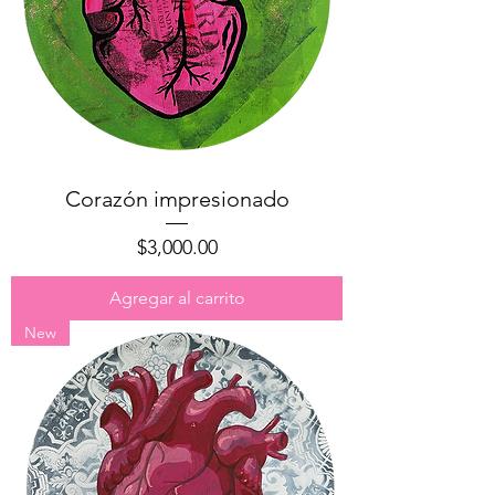
Corazón impresionado
Precio
$3,000.00
Agregar al carrito
New