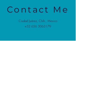
Contact Me
Ciudad Juárez, Chih., Mexico
+52 656 3063179
Enviar