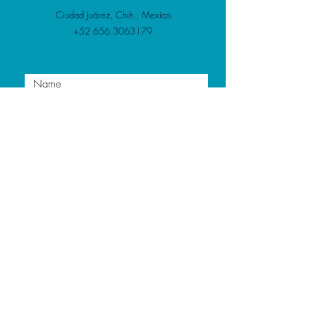
Ciudad Juárez, Chih., Mexico
+52 656 3063179
Enviar