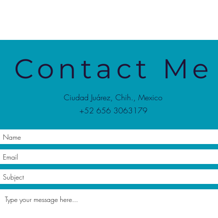
Contact Me
Ciudad Juárez, Chih., Mexico
+52 656 3063179