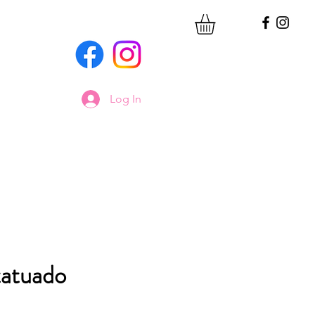
Log In
tatuado