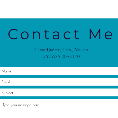
Contact Me
Ciudad Juárez, Chih., Mexico
+52 656 3063179