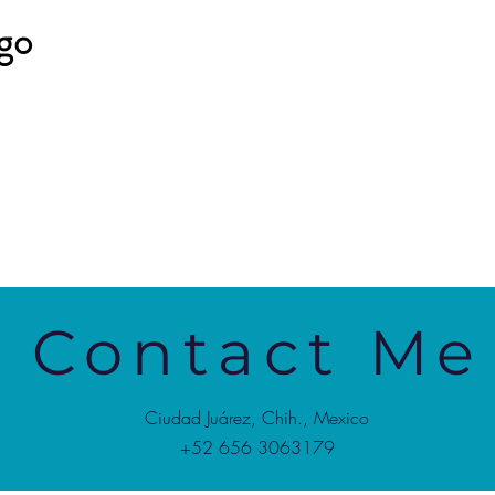
go
Contact Me
Ciudad Juárez, Chih., Mexico
+52 656 3063179