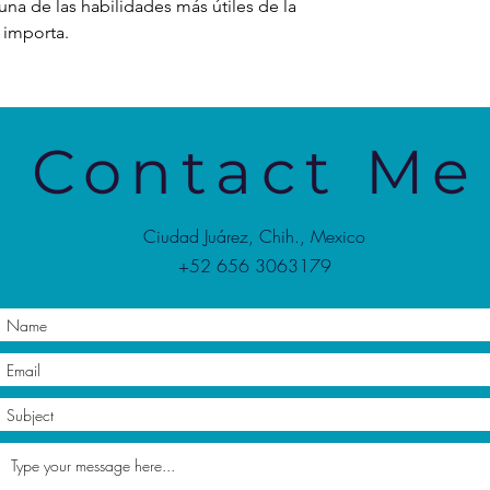
a de las habilidades más útiles de la
 importa.
Contact Me
Ciudad Juárez, Chih., Mexico
+52 656 3063179