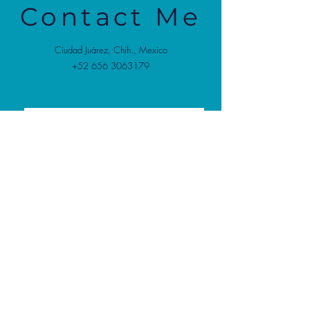
Contact Me
Ciudad Juárez, Chih., Mexico
+52 656 3063179
Enviar